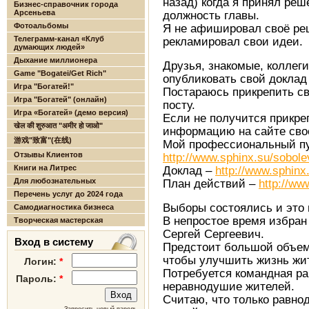
назад) когда я принял ре
Бизнес-справочник города
Арсеньева
должность главы.
Фотоальбомы
Я не афишировал своё реш
Телеграмм-канал «Клуб
рекламировал свои идеи.
думающих людей»
Дыхание миллионера
Друзья, знакомые, коллеги
Game "Bogatei/Get Rich"
опубликовать свой доклад
Игра "Богатей!"
Постараюсь прикрепить св
Игра "Богатей" (онлайн)
посту.
Игра «Богатей» (демо версия)
Если не получится прикре
खेल की शुरुआत "अमीर हो जाओ"
информацию на сайте сво
游戏"致富"(在线)
Мой профессиональный пут
Отзывы Клиентов
http://www.sphinx.su/sobol
Книги на Литрес
Доклад –
http://www.sphinx
Для любознательных
План действий –
http://ww
Перечень услуг до 2024 года
Выборы состоялись и это 
Самодиагностика бизнеса
В непростое время избран 
Творческая мастерская
Сергей Сергеевич.
Вход в систему
Предстоит большой объем
чтобы улучшить жизнь жит
Логин:
*
Потребуется командная ра
Пароль:
*
неравнодушие жителей.
Считаю, что только равно