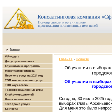
.
Главная
VIP-услуги
Главная
›
Новости
Допуслуги компании
Коучинговые программы
Об участии в выборах
Монетизатор бизнеса
городског
Перечень услуг на 2024 год
ТОП консалтинговых услуг
Об участии в выборах
ТОП коуч-сессий
городског
Трансформационные игры
Клуб руководителей
Сегодня, 30 июля 2025 год
Новости компании
выборах главы Арсеньевско
Тест-драйв услуги
Для меня это было непрост
Контакты