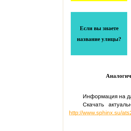
Если вы знаете
название улицы?
Аналогич
Информация на да
Скачать актуал
http://www.sphinx.su/at