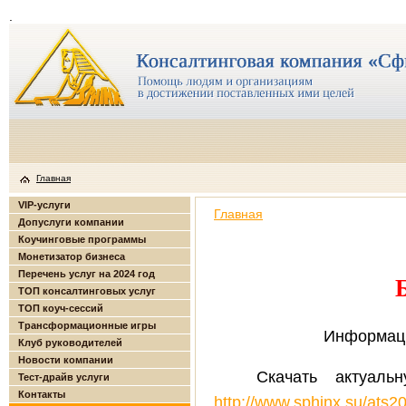
.
Главная
VIP-услуги
Главная
Допуслуги компании
Коучинговые программы
Монетизатор бизнеса
Перечень услуг на 2024 год
ТОП консалтинговых услуг
ТОП коуч-сессий
Трансформационные игры
Информаци
Клуб руководителей
Новости компании
Скачать актуал
Тест-драйв услуги
Контакты
http://www.sphinx.su/ats2