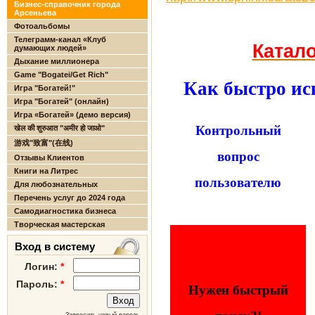
Бизнес-справочник города
Арсеньева
Фотоальбомы
Телеграмм-канал «Клуб
Катал
думающих людей»
Дыхание миллионера
Game "Bogatei/Get Rich"
Как быстро ис
Игра "Богатей!"
Игра "Богатей" (онлайн)
Игра «Богатей» (демо версия)
Контрольный
खेल की शुरुआत "अमीर हो जाओ"
游戏"致富"(在线)
вопрос
Отзывы Клиентов
Книги на Литрес
пользователю
Для любознательных
Перечень услуг до 2024 года
Самодиагностика бизнеса
Творческая мастерская
Вход в систему
Логин:
*
Пароль:
*
Нужен быстрый