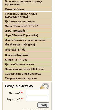
Бизнес-справочник города
Арсеньева
Фотоальбомы
Телеграмм-канал «Клуб
думающих людей»
Дыхание миллионера
Game "Bogatei/Get Rich"
Игра "Богатей!"
Игра "Богатей" (онлайн)
Игра «Богатей» (демо версия)
खेल की शुरुआत "अमीर हो जाओ"
游戏"致富"(在线)
Отзывы Клиентов
Книги на Литрес
Для любознательных
Перечень услуг до 2024 года
Самодиагностика бизнеса
Творческая мастерская
Вход в систему
Логин:
*
Пароль:
*