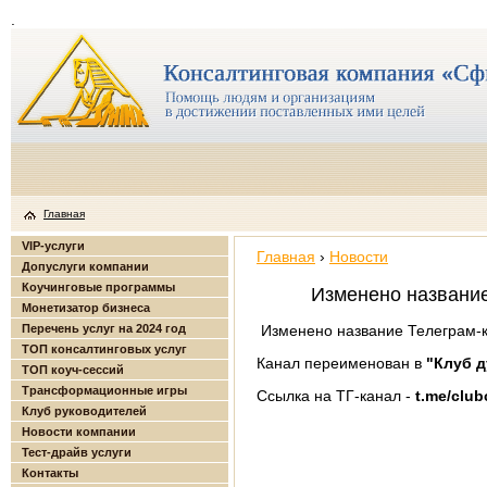
.
Главная
VIP-услуги
Главная
›
Новости
Допуслуги компании
Коучинговые программы
Изменено название
Монетизатор бизнеса
Перечень услуг на 2024 год
Изменено название Телеграм-
ТОП консалтинговых услуг
Канал переименован в
"Клуб 
ТОП коуч-сессий
Трансформационные игры
Ссылка на ТГ-канал -
t.me/club
Клуб руководителей
Новости компании
Тест-драйв услуги
Контакты